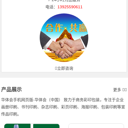
电话：
13925590611
立即咨询
产品展示
更多
华体会手机网页版-华体会（中国） 致力于商务彩印包装，专注于企业
画册印刷、书刊印刷、杂志印刷、彩页印刷、海报印刷、包装印刷等宣
传品印刷。