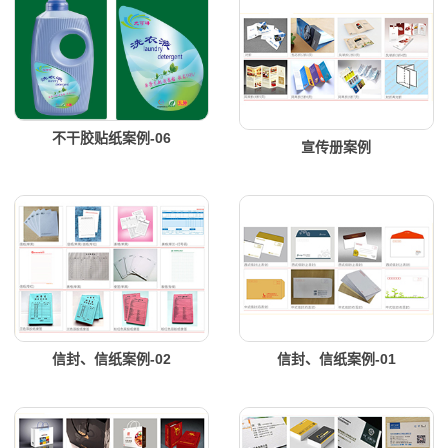
不干胶贴纸案例-06
宣传册案例
信封、信纸案例-02
信封、信纸案例-01